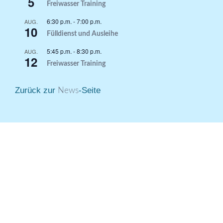
5
Freiwasser Training
6:30 p.m.
-
7:00 p.m.
AUG.
10
Fülldienst und Ausleihe
5:45 p.m.
-
8:30 p.m.
AUG.
12
Freiwasser Training
Zurück zur
-Seite
News
© 2026 Webpräsenz von Tauchclub Wetzlar. Stolz
präsentiert von
Sydney