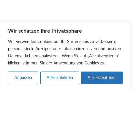
und ausreichend zu trinken.
Wir schätzen Ihre Privatsphäre
Wir verwenden Cookies, um Ihr Surferlebnis zu verbessern,
personalisierte Anzeigen oder Inhalte einzusetzen und unseren
Datenverkehr zu analysieren. Wenn Sie auf „Alle akzeptieren"
ALLES AUF EINEN BLICK
klicken, stimmen Sie der Anwendung von Cookies zu.
• Über Uns
Anpassen
Alles ablehnen
Alle akzeptieren
• Termine
• Mitgliedschaft
• Leistungen
• Training
• Ausbildung
• Externe Links