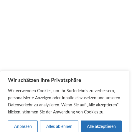
• Mitgliedschaft
• Leistungen
• Training
• Ausbildung
• Externe Links
• Download
• Kontakt
KONTAKT
Wir schätzen Ihre Privatsphäre
Vereinsheim:
Wir verwenden Cookies, um Ihr Surferlebnis zu verbessern,
Magdalenenhäuser Weg 32
personalisierte Anzeigen oder Inhalte einzusetzen und unseren
35578 Wetzlar
Datenverkehr zu analysieren. Wenn Sie auf „Alle akzeptieren"
+49 6441 51356
klicken, stimmen Sie der Anwendung von Cookies zu.
Anpassen
Alles ablehnen
Alle akzeptieren