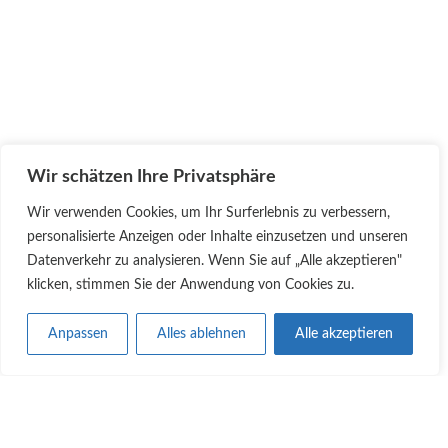
Hubert Göttler konnten wir auch in diesem Jahr wieder mit
sieben unserer neuen Mitgliedern das Ermitteln der
benötigten Bleimenge sowie die erste Gewöhnung an die
vollständige Tauchausrüstung unter optimalen Bedingungen
im Solmser Freibad durchführen.
Wir schätzen Ihre Privatsphäre
Wir verwenden Cookies, um Ihr Surferlebnis zu verbessern,
personalisierte Anzeigen oder Inhalte einzusetzen und unseren
Datenverkehr zu analysieren. Wenn Sie auf „Alle akzeptieren"
klicken, stimmen Sie der Anwendung von Cookies zu.
ALLES AUF EINEN BLICK
Anpassen
Alles ablehnen
Alle akzeptieren
• Über Uns
• Termine
• Mitgliedschaft